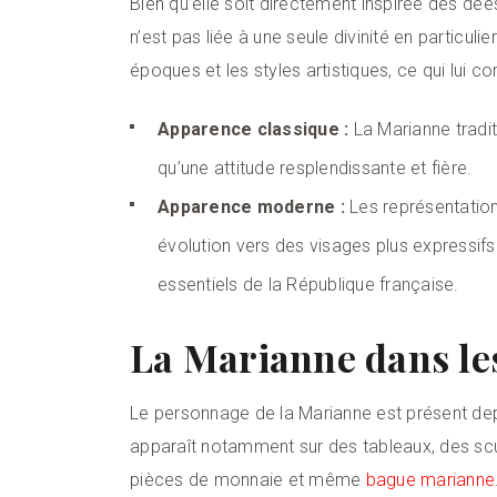
Bien qu’elle soit directement inspirée des d
n’est pas liée à une seule divinité en particul
époques et les styles artistiques, ce qui lui c
Apparence classique :
La Marianne traditi
qu’une attitude resplendissante et fière.
Apparence moderne :
Les représentatio
évolution vers des visages plus expressif
essentiels de la République française.
La Marianne dans les 
Le personnage de la Marianne est présent depui
apparaît notamment sur des tableaux, des scu
pièces de monnaie et même
bague marianne