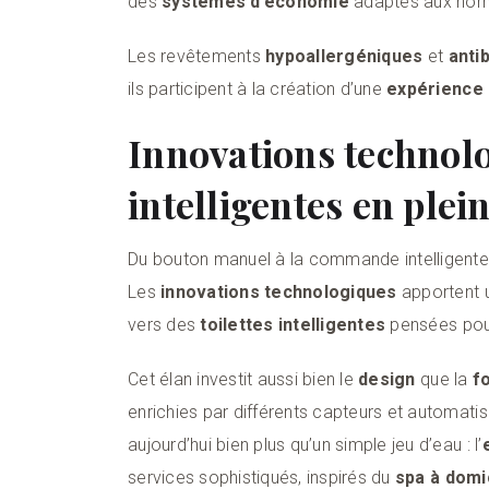
des
systèmes d’économie
adaptés aux norm
Les revêtements
hypoallergéniques
et
anti
ils participent à la création d’une
expérience 
Innovations technolo
intelligentes en plei
Du bouton manuel à la commande intelligente,
Les
innovations technologiques
apportent u
vers des
toilettes intelligentes
pensées pour 
Cet élan investit aussi bien le
design
que la
f
enrichies par différents capteurs et automa
aujourd’hui bien plus qu’un simple jeu d’eau : l’
services sophistiqués, inspirés du
spa à domi