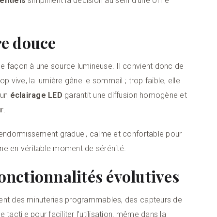
entiels
simplifient la décision au sein d’une offre
re douce
e façon à une source lumineuse. Il convient donc de
p vive, la lumière gêne le sommeil ; trop faible, elle
 un
éclairage LED
garantit une diffusion homogène et
r.
 endormissement graduel, calme et confortable pour
urne en véritable moment de sérénité.
onctionnalités évolutives
ent des minuteries programmables, des capteurs de
tactile pour faciliter l’utilisation, même dans la